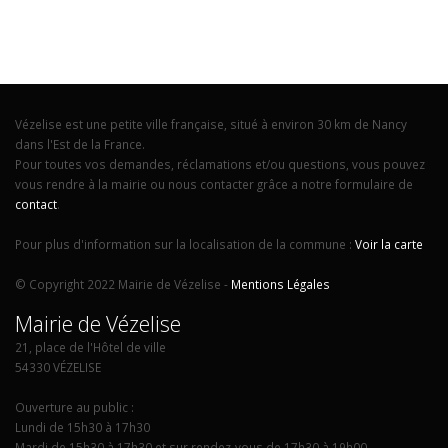
Vézelise est une petite ville française, situé à environ 30 km de Nancy
dans l'Est de la France.
Pour toutes vos demandes, réclamations et/ou questions, vous pouvez
vous rendre à la mairie ou nous contacter grâce a notre formulaire de
contact
.
Pour plus d'information sur la localisation de la commune :
Voir la carte
© Copyright 2022 Mairie de Vézelise -
Mentions Légales
Mairie de Vézelise
21, place de l'Hôtel de ville
54330 VÉZELISE
Ouverture au public :
Lundi de 15h30 à 17h30
Mardi de 15h30 à 17h30 et sur rendez-vous de 17h30 à 19h00