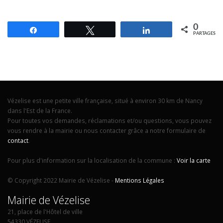
0
Partagez
Tweetez
Partagez
PARTAGES
Vézelise est une petite ville française, situé à environ 30 km de Nancy
dans l'Est de la France.
Pour toutes vos demandes, réclamations et/ou questions, vous pouvez
vous rendre à la mairie ou nous contacter grâce a notre formulaire de
contact
.
Pour plus d'information sur la localisation de la commune :
Voir la carte
© Copyright 2022 Mairie de Vézelise -
Mentions Légales
Mairie de Vézelise
21, place de l'Hôtel de ville
54330 VÉZELISE