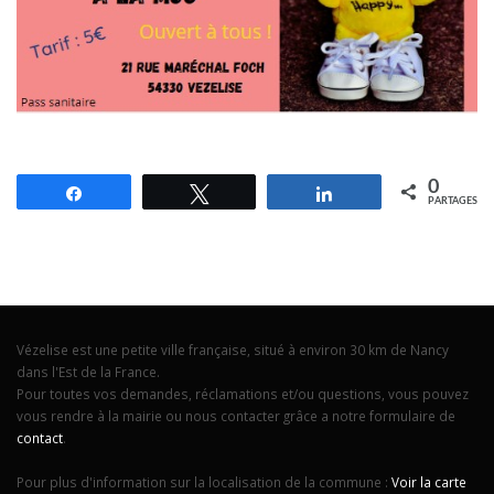
0
Partagez
Tweetez
Partagez
PARTAGES
Vézelise est une petite ville française, situé à environ 30 km de Nancy
dans l'Est de la France.
Pour toutes vos demandes, réclamations et/ou questions, vous pouvez
vous rendre à la mairie ou nous contacter grâce a notre formulaire de
contact
.
Pour plus d'information sur la localisation de la commune :
Voir la carte