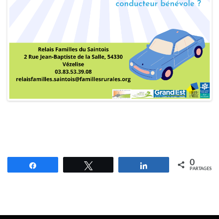
0
Partagez
Tweetez
Partagez
PARTAGES