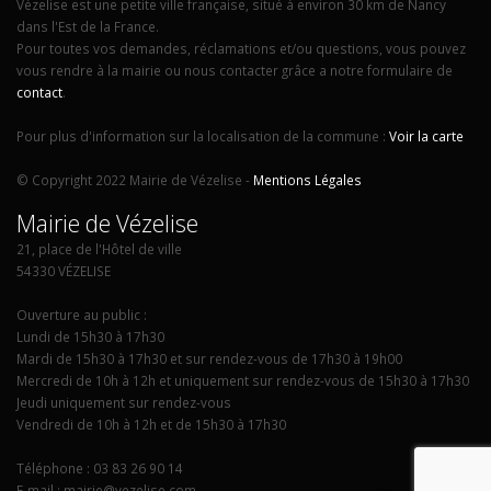
Vézelise est une petite ville française, situé à environ 30 km de Nancy
dans l'Est de la France.
Pour toutes vos demandes, réclamations et/ou questions, vous pouvez
vous rendre à la mairie ou nous contacter grâce a notre formulaire de
contact
.
Pour plus d'information sur la localisation de la commune :
Voir la carte
© Copyright 2022 Mairie de Vézelise -
Mentions Légales
Mairie de Vézelise
21, place de l'Hôtel de ville
54330 VÉZELISE
Ouverture au public :
Lundi de 15h30 à 17h30
Mardi de 15h30 à 17h30 et sur rendez-vous de 17h30 à 19h00
Mercredi de 10h à 12h et uniquement sur rendez-vous de 15h30 à 17h30
Jeudi uniquement sur rendez-vous
Vendredi de 10h à 12h et de 15h30 à 17h30
Téléphone : 03 83 26 90 14
E-mail : mairie@vezelise.com