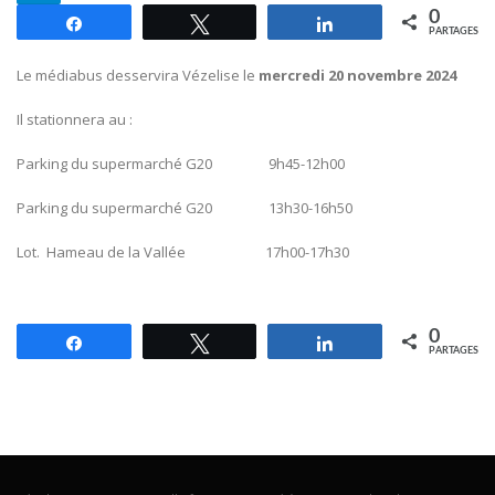
0
Partagez
Tweetez
Partagez
PARTAGES
Le médiabus desservira Vézelise le
mercredi 20 novembre 2024
Il stationnera au :
Parking du supermarché G20 9h45-12h00
Parking du supermarché G20 13h30-16h50
Lot. Hameau de la Vallée 17h00-17h30
0
Partagez
Tweetez
Partagez
PARTAGES