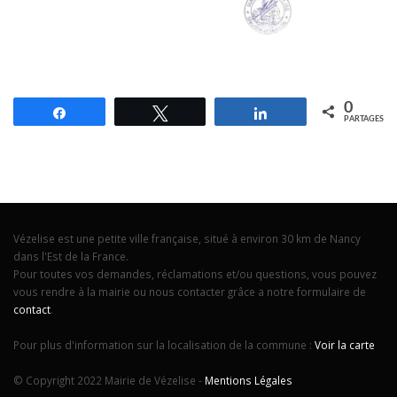
0
Partagez
Tweetez
Partagez
PARTAGES
Vézelise est une petite ville française, situé à environ 30 km de Nancy
dans l'Est de la France.
Pour toutes vos demandes, réclamations et/ou questions, vous pouvez
vous rendre à la mairie ou nous contacter grâce a notre formulaire de
contact
.
Pour plus d'information sur la localisation de la commune :
Voir la carte
© Copyright 2022 Mairie de Vézelise -
Mentions Légales