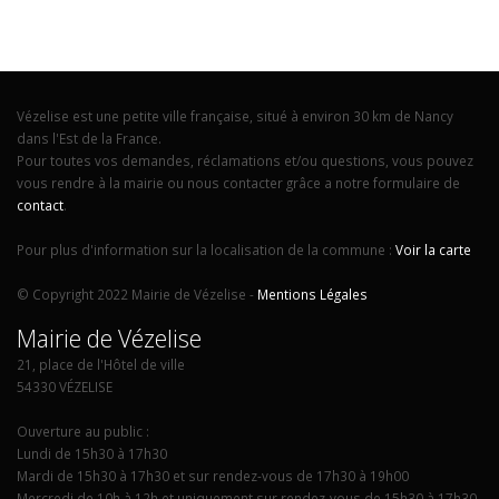
Vézelise est une petite ville française, situé à environ 30 km de Nancy
dans l'Est de la France.
Pour toutes vos demandes, réclamations et/ou questions, vous pouvez
vous rendre à la mairie ou nous contacter grâce a notre formulaire de
contact
.
Pour plus d'information sur la localisation de la commune :
Voir la carte
© Copyright 2022 Mairie de Vézelise -
Mentions Légales
Mairie de Vézelise
21, place de l'Hôtel de ville
54330 VÉZELISE
Ouverture au public :
Lundi de 15h30 à 17h30
Mardi de 15h30 à 17h30 et sur rendez-vous de 17h30 à 19h00
Mercredi de 10h à 12h et uniquement sur rendez-vous de 15h30 à 17h30
Jeudi uniquement sur rendez-vous
Vendredi de 10h à 12h et de 15h30 à 17h30