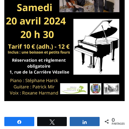
0
Partagez
Tweetez
Partagez
PARTAGES