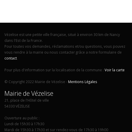
Vézelise est une petite ville française, situé à environ 30 km de Nancy
dans l'Est de la France.
Pour toutes vos demandes, réclamations et/ou questions, vous pouvez
vous rendre à la mairie ou nous contacter grâce a notre formulaire de
contact
.
Pour plus d'information sur la localisation de la commune :
Voir la carte
© Copyright 2022 Mairie de Vézelise -
Mentions Légales
Mairie de Vézelise
21, place de l'Hôtel de ville
54330 VÉZELISE
Ouverture au public :
Lundi de 15h30 à 17h30
Mardi de 15h30 à 17h30 et sur rendez-vous de 17h30 à 19h00