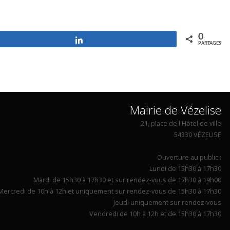
0
Partagez
PARTAGES
Mairie de Vézelise
21, place de l'Hôtel de ville
54330 VÉZELISE
Ouverture au public :
Lundi de 15h30 à 17h30
Mardi de 15h30 à 17h30 et sur rendez-vous de 17h30 à 19h00
Mercredi de 10h à 12h et uniquement sur rendez-vous de 15h30 à 17h30
Jeudi uniquement sur rendez-vous
Vendredi de 10h à 12h et de 15h30 à 17h30