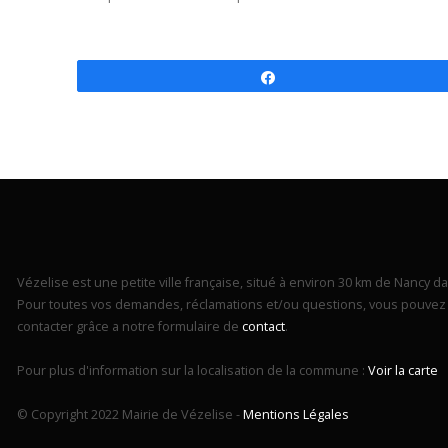
Partagez
Vézelise est une petite ville française, situé à environ 30 km de Nancy dan
Pour toutes vos demandes, réclamations et/ou questions, vous pouvez 
contacter grâce a notre formulaire de
contact
.
Pour plus d'information sur la localisation de la commune :
Voir la carte
© Copyright 2022 Mairie de Vézelise -
Mentions Légales