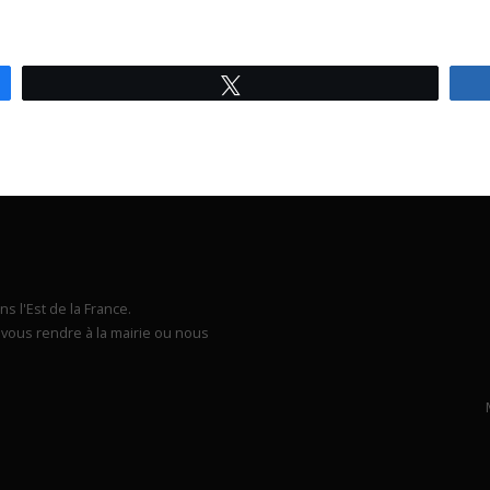
Tweetez
s l'Est de la France.
vous rendre à la mairie ou nous