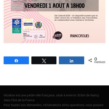
0
Partagez
Tweetez
Partagez
PARTAGES
Vézelise est une petite ville française, situé à environ 30 km de Nancy
dans l'Est de la France.
Pour toutes vos demandes, réclamations et/ou questions, vous pouvez