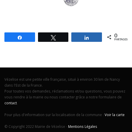
0
Partagez
Tweetez
Partagez
PARTAGES
Vézelise est une petite ville française, situé à environ 30 km de Nancy
dans l'Est de la France.
Pour toutes vos demandes, réclamations et/ou questions, vous pouvez
vous rendre à la mairie ou nous contacter grâce a notre formulaire de
contact
.
Pour plus d'information sur la localisation de la commune :
Voir la carte
© Copyright 2022 Mairie de Vézelise -
Mentions Légales