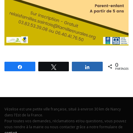
0
Partagez
Tweetez
Partagez
PARTAGES
Vézelise est une petite ville française, situé à environ 30 km de Nancy
dans l'Est de la France.
Pour toutes vos demandes, réclamations et/ou questions, vous pouvez
vous rendre à la mairie ou nous contacter grâce a notre formulaire de
contact
.