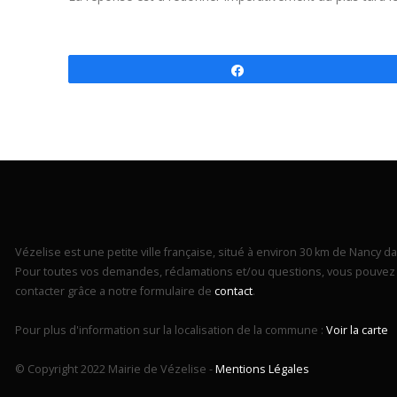
Partagez
Vézelise est une petite ville française, situé à environ 30 km de Nancy dan
Pour toutes vos demandes, réclamations et/ou questions, vous pouvez 
contacter grâce a notre formulaire de
contact
.
Pour plus d'information sur la localisation de la commune :
Voir la carte
© Copyright 2022 Mairie de Vézelise -
Mentions Légales