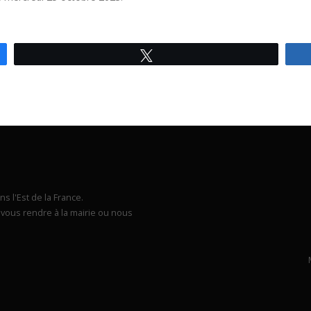
Tweetez
s l'Est de la France.
vous rendre à la mairie ou nous