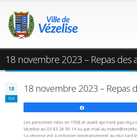
18 novembre 2023 – Repas des a
18 novembre 2023 – Repas d
18
Oct
Partagez
Les personnes nées en 1958 et avant qui n’ont pas reçu d’
Vézelise au 03 83 26 90 14 ou par mail au mairie@vezeli
La réponse est à redonner impérativement au plus tard l