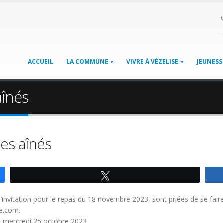
ACCUEIL
LA COMMUNE
VIVRE À VÉZELISE
JEUNESS
înés
es aînés
Tweetez
invitation pour le repas du 18 novembre 2023, sont priées de se fair
se.com.
e mercredi 25 octobre 2023.