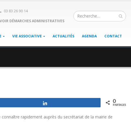
03 83 26 90 14
VOIR DÉMARCHES ADMINISTRATIVES
E
VIE ASSOCIATIVE
ACTUALITÉS
AGENDA
CONTACT
0
Partagez
PARTAGES
e connaître rapidement auprès du secrétariat de la mairie de