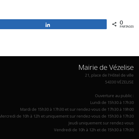
0
Partagez
PARTAGES
Mairie de Vézelise
21, place de l'Hôtel de ville
54330 VÉZELISE
Ouverture au public :
Lundi de 15h30 à 17h30
Mardi de 15h30 à 17h30 et sur rendez-vous de 17h30 à 19h00
Mercredi de 10h à 12h et uniquement sur rendez-vous de 15h30 à 17h30
Jeudi uniquement sur rendez-vous
Vendredi de 10h à 12h et de 15h30 à 17h30