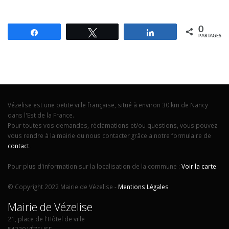
0
Partagez
Tweetez
Partagez
PARTAGES
Vézelise est une petite ville française, situé à environ 30 km de Nancy
dans l'Est de la France.
Pour toutes vos demandes, réclamations et/ou questions, vous pouvez
vous rendre à la mairie ou nous contacter grâce a notre formulaire de
contact
.
Pour plus d'information sur la localisation de la commune :
Voir la carte
© Copyright 2022 Mairie de Vézelise -
Mentions Légales
Mairie de Vézelise
21, place de l'Hôtel de ville