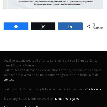
0
Partagez
Tweetez
Partagez
PARTAGES
Vézelise est une petite ville française, situé à environ 30 km de Nancy
dans l'Est de la France.
Pour toutes vos demandes, réclamations et/ou questions, vous pouvez
vous rendre à la mairie ou nous contacter grâce a notre formulaire de
contact
.
Pour plus d'information sur la localisation de la commune :
Voir la carte
© Copyright 2022 Mairie de Vézelise -
Mentions Légales