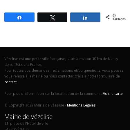
0
Partagez
Tweetez
Partagez
PARTAGES
Vézelise est une petite ville française, situé à environ 30 km de Nancy
dans l'Est de la France.
Pour toutes vos demandes, réclamations et/ou questions, vous pouvez
vous rendre à la mairie ou nous contacter grâce a notre formulaire de
contact
.
Pour plus d'information sur la localisation de la commune :
Voir la carte
© Copyright 2022 Mairie de Vézelise -
Mentions Légales
Mairie de Vézelise
21, place de l'Hôtel de ville
54330 VÉZELISE