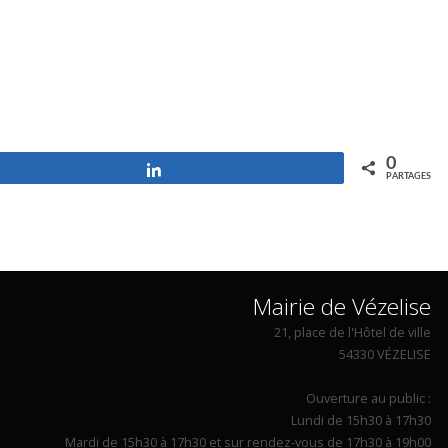
0
Partagez
PARTAGES
Mairie de Vézelise
21, place de l'Hôtel de ville
54330 VÉZELISE
Ouverture au public :
Lundi de 15h30 à 17h30
Mardi de 15h30 à 17h30 et sur rendez-vous de 17h30 à 19h00