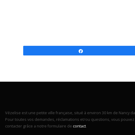
Partagez
Vézelise est une petite ville française, situé à environ 30 km de Nancy dan
Pour toutes vos demandes, réclamations et/ou questions, vous pouvez 
contacter grâce a notre formulaire de
contact
.