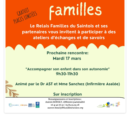
0
Partagez
Tweetez
Partagez
PARTAGES