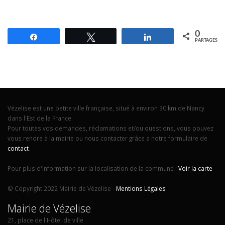
Vézelise est une petite ville française, situé à environ 30 km de Nancy
dans l'Est de la France.
Pour toutes vos demandes, réclamations et/ou questions, vous pouvez
vous rendre à la mairie ou nous contacter grâce a notre formulaire de
contact
.
Pour plus d'information sur la localisation de la commune :
Voir la carte
© Copyright 2022 Mairie de Vézelise -
Mentions Légales
Mairie de Vézelise
21, place de l'Hôtel de ville
54330 VÉZELISE
Ouverture au public :
Lundi de 15h30 à 17h30