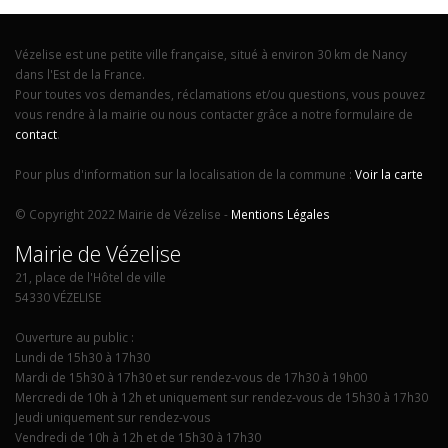
Vézelise est une petite ville française, situé à environ 30 km de Nancy
dans l'Est de la France.
Pour toutes vos demandes, réclamations et/ou questions, vous pouvez
vous rendre à la mairie ou nous contacter grâce a notre formulaire de
contact
.
Pour plus d'information sur la localisation de la commune :
Voir la carte
© Copyright 2022 Mairie de Vézelise -
Mentions Légales
Mairie de Vézelise
21, place de l'Hôtel de ville
54330 VÉZELISE
Ouverture au public :
Lundi de 15h30 à 17h30
Mardi de 15h30 à 17h30 et sur rendez-vous de 17h30 à 19h00
Mercredi de 10h à 12h et uniquement sur rendez-vous de 15h30 à 17h30
Jeudi uniquement sur rendez-vous
Vendredi de 10h à 12h et de 15h30 à 17h30