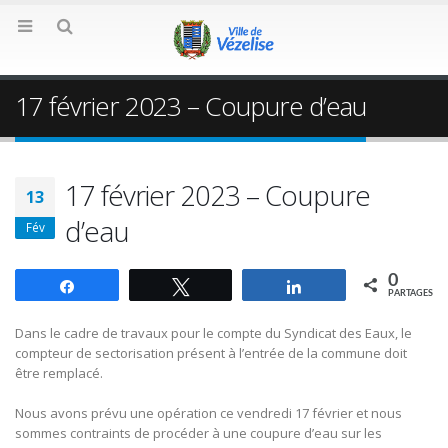
17 février 2023 – Coupure d’eau
17 février 2023 – Coupure
13
d’eau
Fév
0
Partagez
Tweetez
Partagez
PARTAGES
Dans le cadre de travaux pour le compte du Syndicat des Eaux, le
compteur de sectorisation présent à l’entrée de la commune doit
être remplacé.
Nous avons prévu une opération ce vendredi 17 février et nous
sommes contraints de procéder à une coupure d’eau sur les