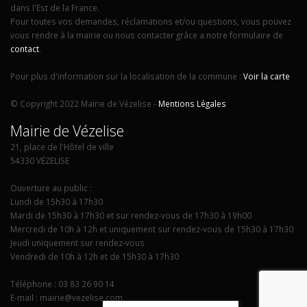
dans l'Est de la France.
Pour toutes vos demandes, réclamations et/ou questions, vous pouvez
vous rendre à la mairie ou nous contacter grâce a notre formulaire de
contact
.
Pour plus d'information sur la localisation de la commune :
Voir la carte
© Copyright 2022 Mairie de Vézelise -
Mentions Légales
Mairie de Vézelise
21, place de l'Hôtel de ville
54330 VÉZELISE
Ouverture au public :
Lundi de 15h30 à 17h30
Mardi de 15h30 à 17h30 et sur rendez-vous de 17h30 à 19h00
Mercredi de 10h à 12h et uniquement sur rendez-vous de 15h30 à 17h30
Jeudi uniquement sur rendez-vous
Vendredi de 10h à 12h et de 15h30 à 17h30
Téléphone : 03 83 26 90 14
E-mail : mairie@vezelise.com