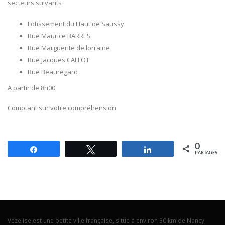
secteurs suivants :
Lotissement du Haut de Saussy
Rue Maurice BARRES
Rue Marguerite de lorraine
Rue Jacques CALLOT
Rue Beauregard
A partir de 8h00
Comptant sur votre compréhension
0
Partagez
Tweetez
Partagez
PARTAGES
Vézelise est une petite ville française, situé à environ 30 km de Nancy