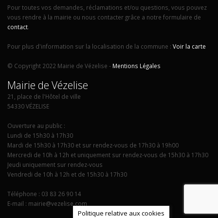
Pour toutes vos demandes, réclamations et/ou questions, vous pouvez
vous rendre à la mairie ou nous contacter grâce a notre formulaire de
contact
.
Pour plus d'information sur la localisation de la commune :
Voir la carte
© Copyright 2022 Mairie de Vézelise -
Mentions Légales
Mairie de Vézelise
21, place de l'Hôtel de ville
54330 VÉZELISE
Ouverture au public :
Lundi de 15h30 à 17h30
Mardi de 15h30 à 17h30 et sur rendez-vous de 17h30 à 19h00
Mercredi de 10h à 12h et uniquement sur rendez-vous de 15h30 à 17h30
Jeudi uniquement sur rendez-vous
Vendredi de 10h à 12h et de 15h30 à 17h30
Téléphone : 03 83 26 90 14
E-mail : mairie@vezelise.com
Politique relative aux cookies