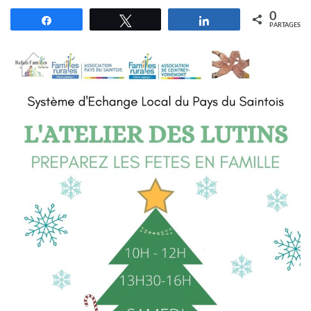
0
Partagez
Tweetez
Partagez
PARTAGES