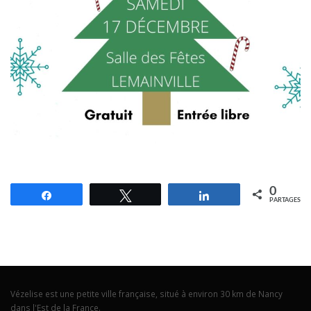
0
Partagez
Tweetez
Partagez
PARTAGES
Vézelise est une petite ville française, situé à environ 30 km de Nancy
dans l'Est de la France.