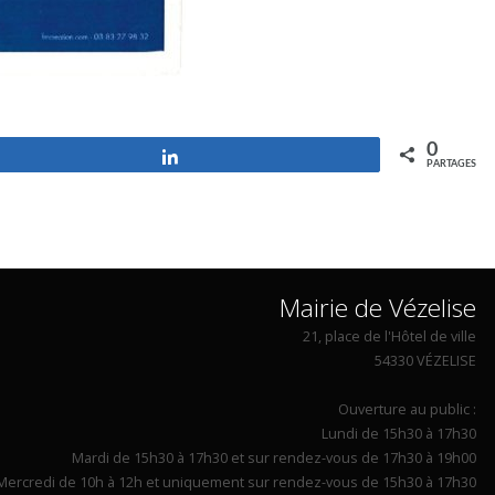
0
Partagez
PARTAGES
Mairie de Vézelise
21, place de l'Hôtel de ville
54330 VÉZELISE
Ouverture au public :
Lundi de 15h30 à 17h30
Mardi de 15h30 à 17h30 et sur rendez-vous de 17h30 à 19h00
Mercredi de 10h à 12h et uniquement sur rendez-vous de 15h30 à 17h30