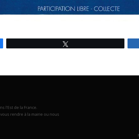
Tweetez
s l'Est de la France.
vous rendre à la mairie ou nous