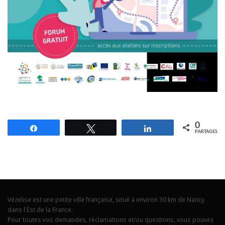
0
Partagez
Tweetez
Partagez
PARTAGES
Vézelise est une petite ville française, situé à environ 30 km de Nancy
dans l'Est de la France.
Pour toutes vos demandes, réclamations et/ou questions, vous pouvez