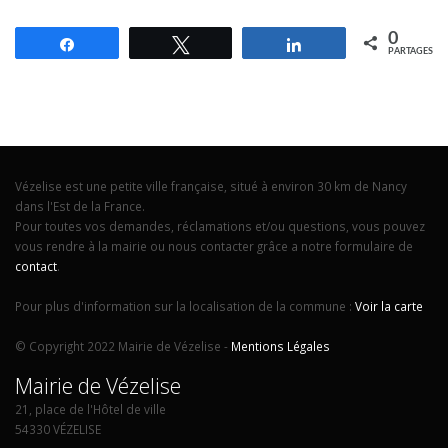
0
Partagez
Tweetez
Partagez
PARTAGES
Vézelise est une petite ville française, situé à environ 30 km de Nancy
dans l'Est de la France.
Pour toutes vos demandes, réclamations et/ou questions, vous pouvez
vous rendre à la mairie ou nous contacter grâce a notre formulaire de
contact
.
Pour plus d'information sur la localisation de la commune :
Voir la carte
© Copyright 2022 Mairie de Vézelise -
Mentions Légales
Mairie de Vézelise
21, place de l'Hôtel de ville
54330 VÉZELISE