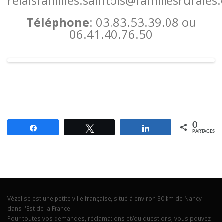
relaisfamilles.saintois@famillesrurales
Téléphone
: 03.83.53.39.08 ou
06.41.40.76.50
0
Partagez
Tweetez
Partagez
PARTAGES
Vézelise est une petite ville française, situé à environ 30 km de Nancy
dans l'Est de la France.
Pour toutes vos demandes, réclamations et/ou questions, vous pouvez