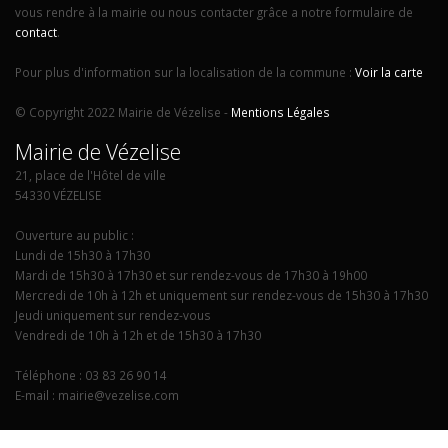
vous rendre à la mairie ou nous contacter grâce a notre formulaire de
contact
.
Pour plus d'information sur la localisation de la commune :
Voir la carte
© Copyright 2022 Mairie de Vézelise -
Mentions Légales
Mairie de Vézelise
21, place de l'Hôtel de ville
54330 VÉZELISE
Ouverture au public :
Lundi de 15h30 à 17h30
Mardi de 15h30 à 17h30 et sur rendez-vous de 17h30 à 19h00
Mercredi de 10h à 12h et uniquement sur rendez-vous de 15h30 à 17h30
Jeudi uniquement sur rendez-vous
Vendredi de 10h à 12h et de 15h30 à 17h30
Téléphone : 03 83 26 90 14
E-mail : mairie@vezelise.com