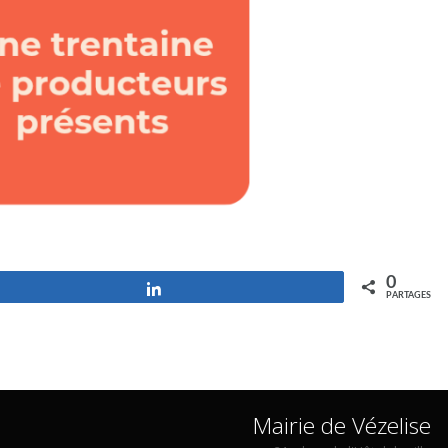
0
Partagez
PARTAGES
Mairie de Vézelise