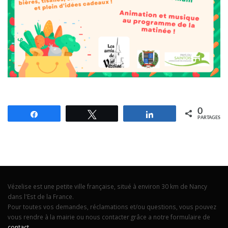
0
Partagez
Tweetez
Partagez
PARTAGES
Vézelise est une petite ville française, situé à environ 30 km de Nancy
dans l'Est de la France.
Pour toutes vos demandes, réclamations et/ou questions, vous pouvez
vous rendre à la mairie ou nous contacter grâce a notre formulaire de
contact
.