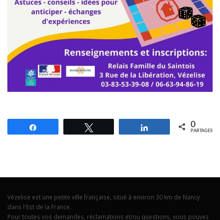
0
Partagez
Tweetez
Partagez
PARTAGES
Vézelise est une petite ville française, situé à environ 30 km de Nancy
dans l'Est de la France.
Pour toutes vos demandes, réclamations et/ou questions, vous pouvez