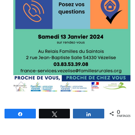
0
Partagez
Tweetez
Partagez
PARTAGES