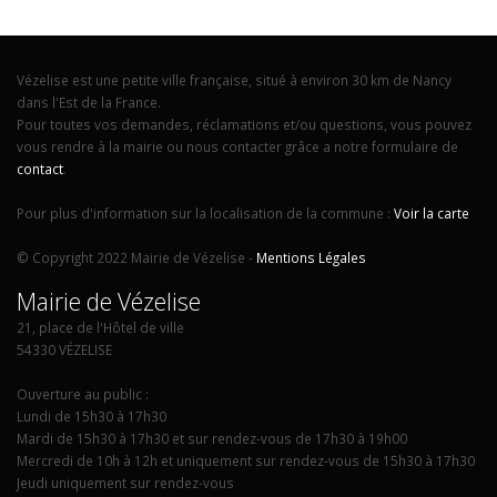
Vézelise est une petite ville française, situé à environ 30 km de Nancy
dans l'Est de la France.
Pour toutes vos demandes, réclamations et/ou questions, vous pouvez
vous rendre à la mairie ou nous contacter grâce a notre formulaire de
contact
.
Pour plus d'information sur la localisation de la commune :
Voir la carte
© Copyright 2022 Mairie de Vézelise -
Mentions Légales
Mairie de Vézelise
21, place de l'Hôtel de ville
54330 VÉZELISE
Ouverture au public :
Lundi de 15h30 à 17h30
Mardi de 15h30 à 17h30 et sur rendez-vous de 17h30 à 19h00
Mercredi de 10h à 12h et uniquement sur rendez-vous de 15h30 à 17h30
Jeudi uniquement sur rendez-vous