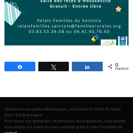
0
Partagez
Tweetez
Partagez
PARTAGES
Vézelise est une petite ville française, situé à environ 30 km de Nancy
dans l'Est de la France.
Pour toutes vos demandes, réclamations et/ou questions, vous pouvez
vous rendre à la mairie ou nous contacter grâce a notre formulaire de
contact
.