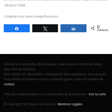
10h30 à 17h00.
Comptant sur votre compréhension,
0
Partagez
Tweetez
Partagez
PARTAGES
Vézelise est une petite ville française, situé à environ 30 km de Nancy
dans l'Est de la France.
Pour toutes vos demandes, réclamations et/ou questions, vous pouvez
vous rendre à la mairie ou nous contacter grâce a notre formulaire de
contact
.
Pour plus d'information sur la localisation de la commune :
Voir la carte
© Copyright 2022 Mairie de Vézelise -
Mentions Légales