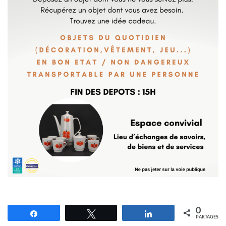
0
Partagez
Tweetez
Partagez
PARTAGES