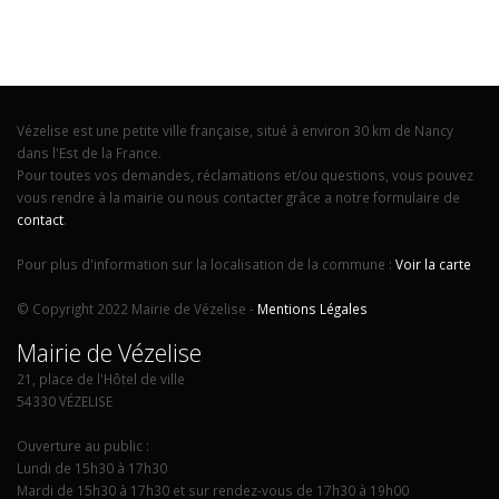
Vézelise est une petite ville française, situé à environ 30 km de Nancy
dans l'Est de la France.
Pour toutes vos demandes, réclamations et/ou questions, vous pouvez
vous rendre à la mairie ou nous contacter grâce a notre formulaire de
contact
.
Pour plus d'information sur la localisation de la commune :
Voir la carte
© Copyright 2022 Mairie de Vézelise -
Mentions Légales
Mairie de Vézelise
21, place de l'Hôtel de ville
54330 VÉZELISE
Ouverture au public :
Lundi de 15h30 à 17h30
Mardi de 15h30 à 17h30 et sur rendez-vous de 17h30 à 19h00