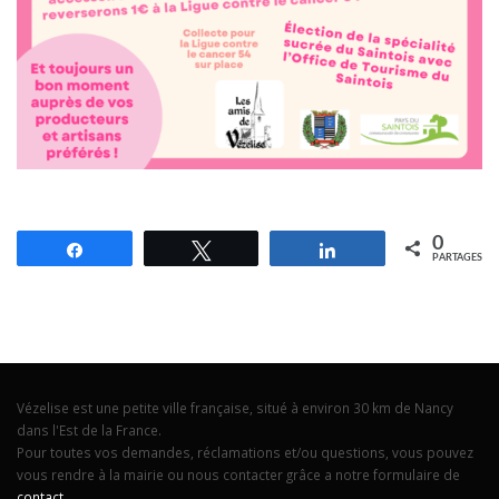
0
Partagez
Tweetez
Partagez
PARTAGES
Vézelise est une petite ville française, situé à environ 30 km de Nancy
dans l'Est de la France.
Pour toutes vos demandes, réclamations et/ou questions, vous pouvez
vous rendre à la mairie ou nous contacter grâce a notre formulaire de
contact
.