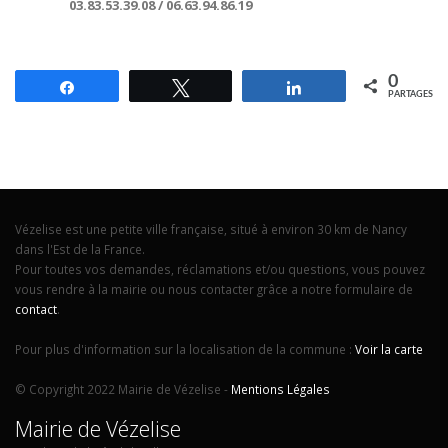
03.83.53.39.08 / 06.63.94.86.19
0
Partagez
Tweetez
Partagez
PARTAGES
Vézelise est une petite ville française, situé à environ 30 km de Nancy
dans l'Est de la France.
Pour toutes vos demandes, réclamations et/ou questions, vous pouvez
vous rendre à la mairie ou nous contacter grâce a notre formulaire de
contact
.
Pour plus d'information sur la localisation de la commune :
Voir la carte
© Copyright 2022 Mairie de Vézelise -
Mentions Légales
Mairie de Vézelise