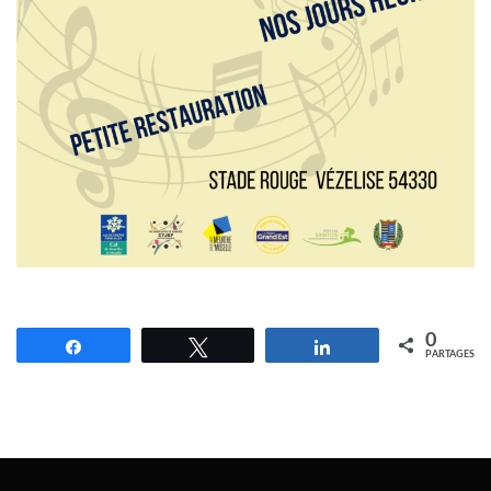
0
Partagez
Tweetez
Partagez
PARTAGES