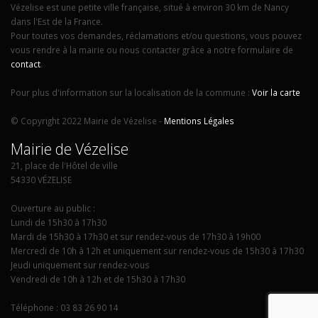
Vézelise est une petite ville française, situé à environ 30 km de Nancy
dans l'Est de la France.
Pour toutes vos demandes, réclamations et/ou questions, vous pouvez
vous rendre à la mairie ou nous contacter grâce a notre formulaire de
contact
.
Pour plus d'information sur la localisation de la commune :
Voir la carte
© Copyright 2022 Mairie de Vézelise -
Mentions Légales
Mairie de Vézelise
21, place de l'Hôtel de ville
54330 VÉZELISE
Ouverture au public :
Lundi de 15h30 à 17h30
Mardi de 15h30 à 17h30 et sur rendez-vous de 17h30 à 19h00
Mercredi de 10h à 12h et uniquement sur rendez-vous de 15h30 à 17h30
Jeudi uniquement sur rendez-vous
Vendredi de 10h à 12h et de 15h30 à 17h30
Téléphone : 03 83 26 90 14