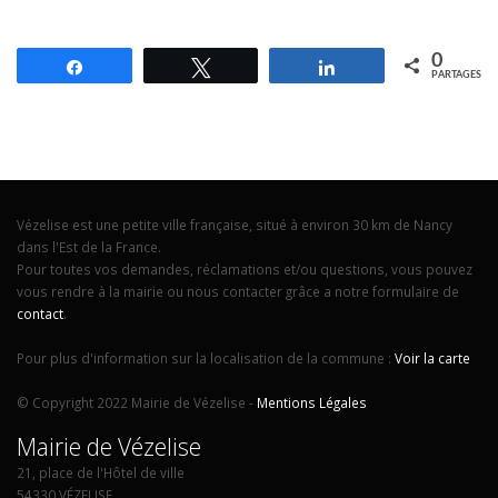
0
Partagez
Tweetez
Partagez
PARTAGES
Vézelise est une petite ville française, situé à environ 30 km de Nancy
dans l'Est de la France.
Pour toutes vos demandes, réclamations et/ou questions, vous pouvez
vous rendre à la mairie ou nous contacter grâce a notre formulaire de
contact
.
Pour plus d'information sur la localisation de la commune :
Voir la carte
© Copyright 2022 Mairie de Vézelise -
Mentions Légales
Mairie de Vézelise
21, place de l'Hôtel de ville
54330 VÉZELISE