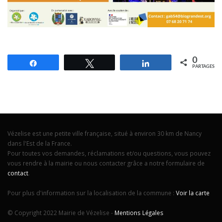
0
Partagez
Tweetez
Partagez
PARTAGES
Vézelise est une petite ville française, situé à environ 30 km de Nancy
dans l'Est de la France.
Pour toutes vos demandes, réclamations et/ou questions, vous pouvez
vous rendre à la mairie ou nous contacter grâce a notre formulaire de
contact
.
Pour plus d'information sur la localisation de la commune :
Voir la carte
© Copyright 2022 Mairie de Vézelise -
Mentions Légales