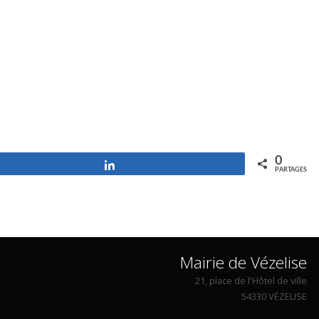
0
Partagez
PARTAGES
Mairie de Vézelise
21, place de l'Hôtel de ville
54330 VÉZELISE