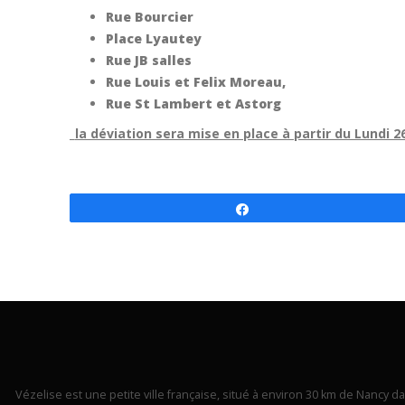
Rue Bourcier
Place Lyautey
Rue JB salles
Rue Louis et Felix Moreau,
Rue St Lambert et Astorg
_
la déviation sera mise en place à partir du Lundi 2
Partagez
Vézelise est une petite ville française, situé à environ 30 km de Nancy dan