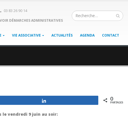
03 83 26 90 14
VOIR DÉMARCHES ADMINISTRATIVES
E
VIE ASSOCIATIVE
ACTUALITÉS
AGENDA
CONTACT
0
Partagez
PARTAGES
 le vendredi 9 juin au soir: