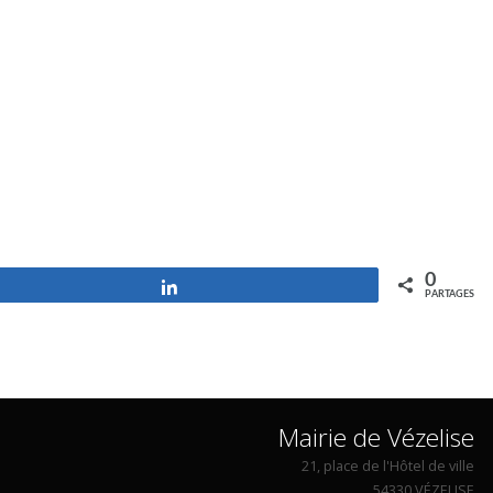
0
Partagez
PARTAGES
Mairie de Vézelise
21, place de l'Hôtel de ville
54330 VÉZELISE