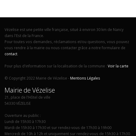
Vézelise est une petite ville française, situé à environ 30 km de Nancy
dans l'Est de la France.
Pour toutes vos demandes, réclamations et/ou questions, vous pouvez
vous rendre à la mairie ou nous contacter grâce a notre formulaire de
contact
.
Pour plus d'information sur la localisation de la commune :
Voir la carte
© Copyright 2022 Mairie de Vézelise -
Mentions Légales
Mairie de Vézelise
21, place de l'Hôtel de ville
54330 VÉZELISE
Ouverture au public :
Lundi de 15h30 à 17h30
Mardi de 15h30 à 17h30 et sur rendez-vous de 17h30 à 19h00
Mercredi de 10h à 12h et uniquement sur rendez-vous de 15h30 à 17h30