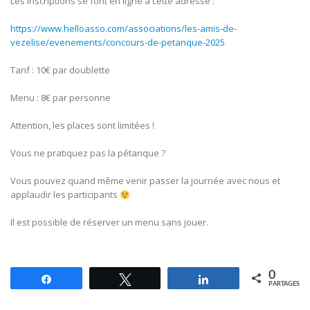
Les inscriptions se font en ligne à cette adresse :
https://www.helloasso.com/associations/les-amis-de-
vezelise/evenements/concours-de-petanque-2025
Tarif : 10€ par doublette
Menu : 8€ par personne
Attention, les places sont limitées !
Vous ne pratiquez pas la pétanque ?
Vous pouvez quand même venir passer la journée avec nous et
applaudir les participants
Il est possible de réserver un menu sans jouer.
0
Partagez
Tweetez
Partagez
PARTAGES